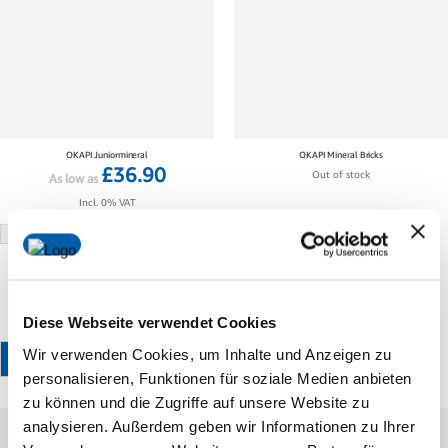
OKAPI Juniormineral
OKAPI Mineral Bricks
£36.90
Out of stock
As low as
Incl. 0% VAT
£12.30
/ 1 kg
3 kg
10 kg
Diese Webseite verwendet Cookies
Wir verwenden Cookies, um Inhalte und Anzeigen zu
ADD TO CART
personalisieren, Funktionen für soziale Medien anbieten
zu können und die Zugriffe auf unsere Website zu
analysieren. Außerdem geben wir Informationen zu Ihrer