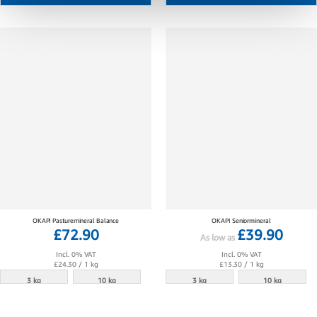
OKAPI Pasturemineral Balance
OKAPI Seniormineral
£72.90
£39.90
As low as
Incl. 0% VAT
Incl. 0% VAT
£24.30
/ 1 kg
£13.30
/ 1 kg
3 kg
10 kg
3 kg
10 kg