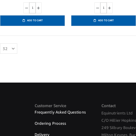
ADD TO CART
ADD TO CART
Customer Service
Contact
Frequently Asked Questions
Equinutrients Ltd
C/O Hillier Hopkin
Ordering Process
249 Silbury Boule
Delivery
Milton Keynes, Buc