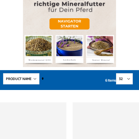
Set
6
Items
Descending
Direction