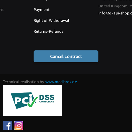
United Kingdom, 
ns
Payment
info@okapi-shop.
Right of Withdrawal
Returns-Refunds
Cancel contract
Technical realisation by
www.mediarox.de