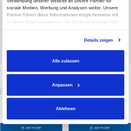
Verwendung unserer Website an unsere Partner für
soziale Medien, Werbung und Analysen weiter. Unsere
Partner führen diese Informationen möglicherweise mit
weiteren Daten zusammen, die Sie ihnen bereitgestellt
haben oder die sie im Rahmen Ihrer Nutzung der Dienste
gesammelt haben.
Details zeigen
Alle zulassen
OKAPI Mineral Pellets
OKAPI MuscleMineral Ration Balancer
£34.90
£72.90
As low as
Incl. 0% VAT
Incl. 0% VAT
Anpassen
£4.86
/ 1 kg
£11.63
/ 1 kg
15 kg
3 kg
10 kg
Ablehnen
ADD TO CART
ADD TO CART